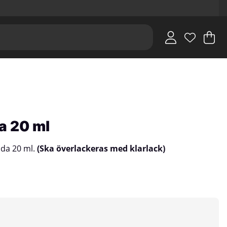
V
An
.
a 20 ml
onda 20 ml.
(Ska överlackeras med klarlack)