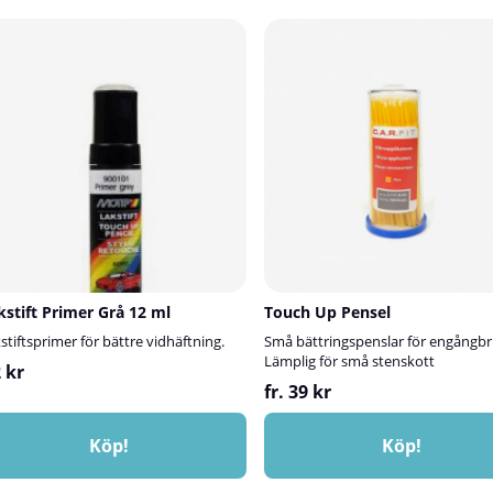
 du hittar färgkoden? Läs mer här.✅
fälten ovan – så blandar vi din färg!
aycans lackstiftSmidig och snabb
var färgkoden sitter? Läs mer här.✅
dre lackskadorLättanvänd
Spraycans lackstiftSnabb lösning fö
ad efter din Fiats färgkod för en
på din HyundaiSmidig penselflaska s
överensstämmelseBilligare och mer
arbeta medBlandad efter bilens färg
att lämna in bilen💡 Viktigt att tänka
mycket bra kulörträffEkonomiskt alt
tift ska alltid överlackeras med
med verkstadsbesök💡 Viktigt att tä
ken skyddar och ger glans och ser till
lackstift ska alltid överlackeras med k
ler längre. Klarlack kan köpas
Klarlacken skyddar, ger glans och g
ttar den här.Bilens ålder och skick
långlivad. Klarlack köpes separat. Bi
örmatchningen.Läs mer om hur du
skick kan påverka kulörmatchninge
et i vår lackstiftsguide!
du använder lackstiftet i vår lackstif
kstift Primer Grå 12 ml
Touch Up Pensel
stiftsprimer för bättre vidhäftning.
Små bättringspenslar för engångbr
Lämplig för små stenskott
 kr
fr. 39 kr
Köp!
Köp!