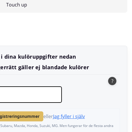
Touch up
l i dina kulöruppgifter nedan
errätt gäller ej blandade kulörer
?
eller
Jag fyller i själv
egistreringsnummer
a, Subaru, Mazda, Honda, Suzuki, MG. Men fungerar för de flesta andra