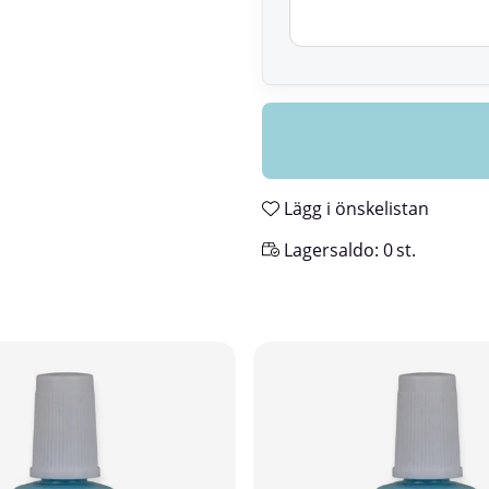
Lägg i önskelistan
Lagersaldo:
0
st.