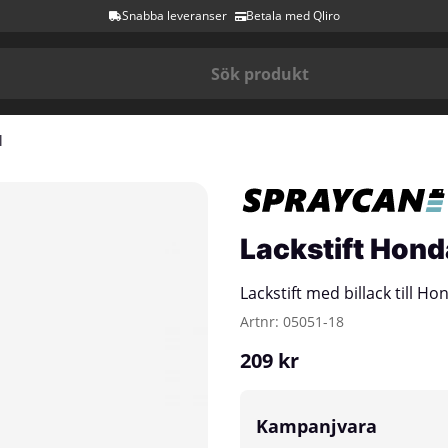
Snabba leveranser
Betala med Qliro
l
Lackstift Hond
Lackstift med billack till H
Artnr:
05051-18
209
kr
Kampanjvara