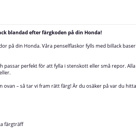
llack blandad efter färgkoden på din Honda!
dor på din Honda. Våra penselflaskor fylls med billack base
passar perfekt för att fylla i stenskott eller små repor. All
ller.
n ovan – så tar vi fram rätt färg! Är du osäker på var du hi
a färgträff