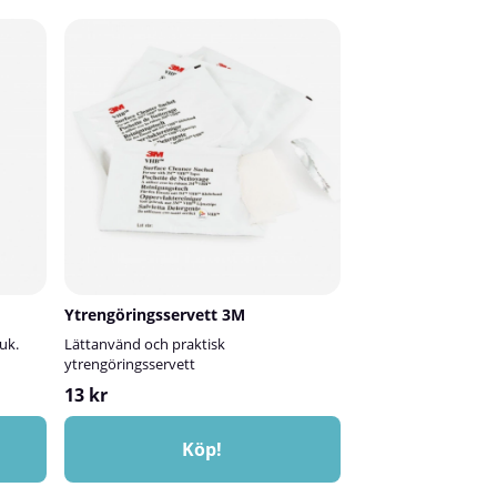
 Är du osäker på
rätt färg åt dig! Är du osäker på var du hittar
 Fördelar med
färgkoden? Läs mer här.✅ Fördelar med Spraycans
r små lackskador
lackstiftSnabb lösning för små lackskadorLättanvänd
om är lätt att
penselflaskaBlandad efter din Mercedes färgkod för
kod för en
en mycket bra överensstämmelse med
ernativ jämfört
originalkulörenPrisvärt och smidigt alternativ till
nka påAlla våra
verkstadsbesök💡 Viktigt att tänka påAlla våra
larlack.
lackstift ska alltid överlackeras med klarlack.
ör lagningen mer
Klarlacken ger både skydd och glans, och ser till att
lens ålder och
reparationen blir hållbar och snygg. Den kan köpas
n.Läs mer om hur
separat.Bilens ålder och skick kan påverka
tsguide!
kulörmatchningen.Läs mer om hur du använder
lackstiftet i vår lackstiftsguide!
Ytrengöringsservett 3M
uk.
Lättanvänd och praktisk
ytrengöringsservett
13 kr
Köp!