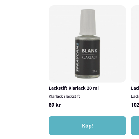
uppgifterna om din Jaguar i fälten ovan – så blandar
du osäker på var
vi rätt färg åt dig! Är du osäker på var du hittar
Fördelar med Spr
färgkoden? Läs mer här.✅ Fördelar med Spraycans
lösning för min
lackstiftSmidigt sätt att reparera mindre
penselflaskaBland
lackskadorPenselflaska som är enkel att arbeta
mycket bra färg
medBlandad efter din Jaguars färgkod för bästa
tidseffektivt än 
möjliga kulörträffTids- och kostnadseffektivt
påAlla våra lacks
alternativ till verkstadsbesök💡 Viktigt att tänka
klarlack. Klarlac
påAlla våralackstift ska alltid överlackeras med
att lagningen hål
klarlack. Klarlacken ger glans, skydd och en mer
separat och du hi
slitstark finish. Den kan köpas separat.Bilens ålder
kan påverka kul
och skick kan påverka kulörmatchningen.Läs mer om
använder lackstift
hur du använder lackstiftet i vår lackstiftsguide!
Lackstift Klarlack 20 ml
Lac
Klarlack i lackstift
Lack
89 kr
102
Köp!