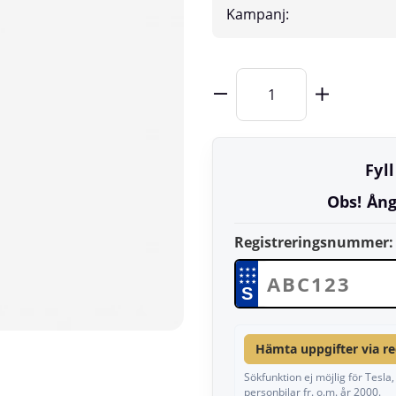
Kampanj:
Fyl
Obs! Ång
Registreringsnummer:
★
★
★
★
★
★
★
★
★
S
Hämta uppgifter via r
Sökfunktion ej möjlig för Tesl
personbilar fr. o.m. år 2000.