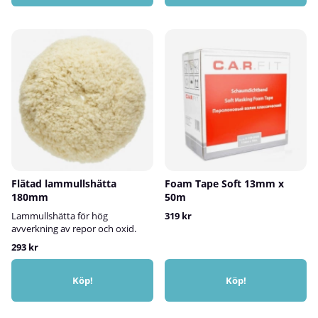
Flätad lammullshätta
Foam Tape Soft 13mm x
180mm
50m
Lammullshätta för hög
319 kr
avverkning av repor och oxid.
293 kr
Köp!
Köp!