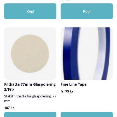
Köp!
Köp!
Filthätta 77mm Glaspolering
Fine Line Tape
2/Frp
fr. 75 kr
Stabil filthätta för glaspolering, 77
mm
187 kr