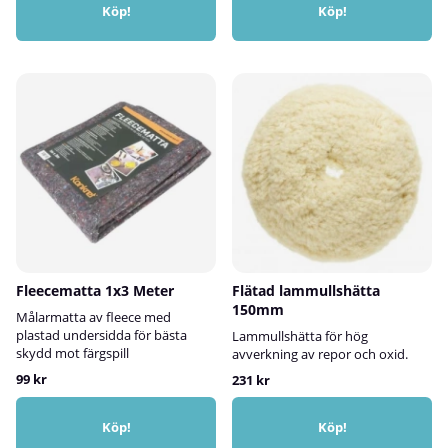
Köp!
Köp!
Fleecematta 1x3 Meter
Flätad lammullshätta
150mm
Målarmatta av fleece med
plastad undersidda för bästa
Lammullshätta för hög
skydd mot färgspill
avverkning av repor och oxid.
99 kr
231 kr
Köp!
Köp!