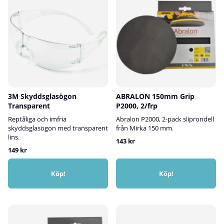
3M Skyddsglasögon
ABRALON 150mm Grip
Transparent
P2000, 2/frp
Reptåliga och imfria
Abralon P2000, 2-pack sliprondell
skyddsglasögon med transparent
från Mirka 150 mm.
lins.
143 kr
149 kr
Köp!
Köp!