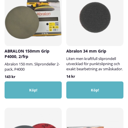
ABRALON 150mm Grip
Abralon 34 mm Grip
P4000, 2/frp
Liten men kraftfull sliprondell
utvecklad för punktslipning och
Abralon 150 mm. Sliprondeller 2-
exakt bearbetning av småskador.
pack, P4000
14 kr
143 kr
Köp!
Köp!