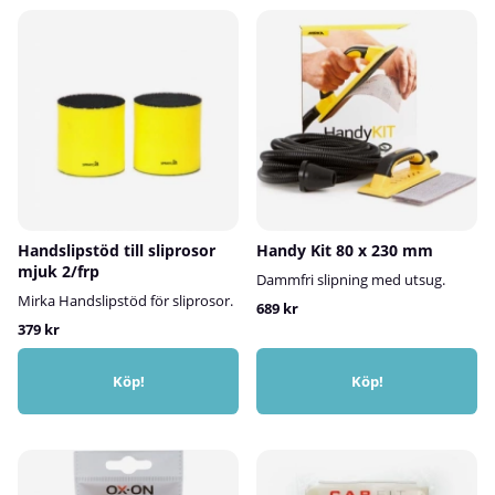
Handslipstöd till sliprosor
Handy Kit 80 x 230 mm
mjuk 2/frp
Dammfri slipning med utsug.
Mirka Handslipstöd för sliprosor.
689 kr
379 kr
Köp!
Köp!