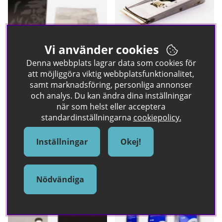
Vi använder cookies
Klibbduk 10-pack Mirka
Klickskrapa
Denna webbplats lagrar data som cookies för
att möjliggöra viktig webbplatsfunktionalitet,
Klibbdukar från Mirka. Praktiskt
Klickskrapa för borttagning av
samt marknadsföring, personliga annonser
10-pack
lack och färg.
och analys. Du kan ändra dina inställningar
189 kr
89 kr
när som helst eller acceptera
standardinställningarna
cookiepolicy.
Köp!
Köp!
Inställningar
Okej!
Nödvändiga