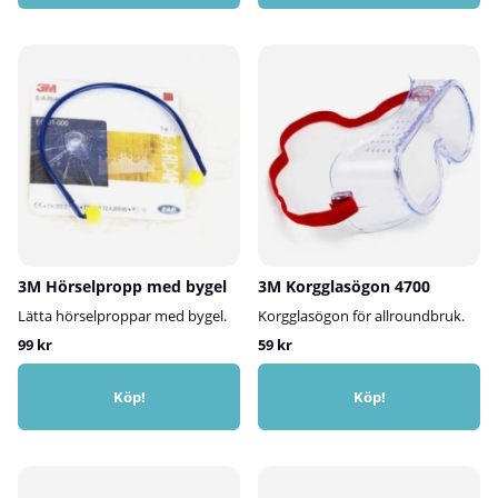
3M Hörselpropp med bygel
3M Korgglasögon 4700
Lätta hörselproppar med bygel.
Korgglasögon för allroundbruk.
99 kr
59 kr
Köp!
Köp!