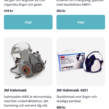
organiska ångor och gaser.
med skyddsklass ABEK1.
319 kr
352 kr
Köp!
Köp!
3M Halvmask
3M Halvmask 4251
halvmasken 6000 är ekonomiska,
Skyddsmask mot ångor och
med litet underhållsbehov, lätt
skadliga partiklar.
hantering och extremt låg vikt.
459 kr