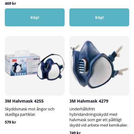
469 kr
Köp!
Köp!
3M Halvmask 4255
3M Halvmask 4279
Skyddsmask mot ångor och
Underhållsfritt
skadliga partiklar.
hybridandningsskydd med
halvmask som ger ett pålitligt
579 kr
skydd vid arbete med kemikalier.
749 kr