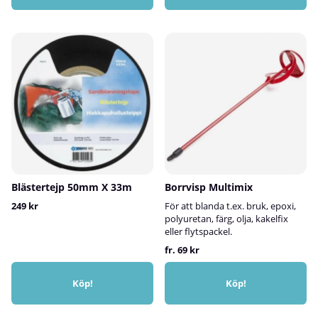
Blästertejp 50mm X 33m
Borrvisp Multimix
249 kr
För att blanda t.ex. bruk, epoxi,
polyuretan, färg, olja, kakelfix
eller flytspackel.
fr. 69 kr
Köp!
Köp!