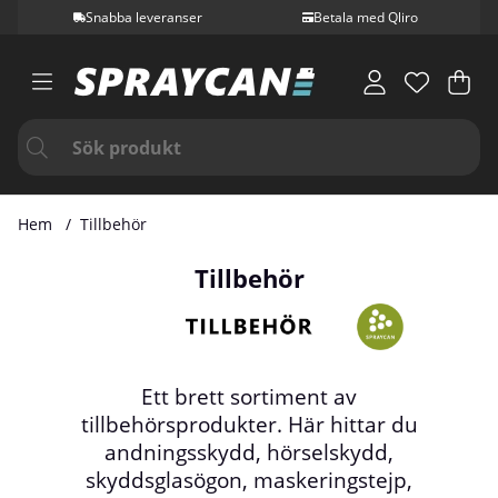
Snabba leveranser
Betala med Qliro
Var
Ant
.
Hem
Tillbehör
Tillbehör
Ett brett sortiment av
tillbehörsprodukter. Här hittar du
andningsskydd, hörselskydd,
skyddsglasögon, maskeringstejp,