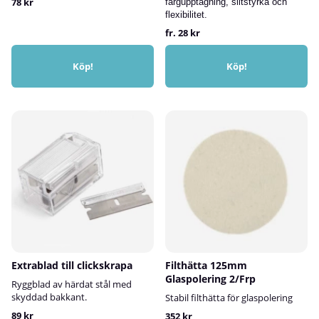
78 kr
färgupptagning, slitstyrka och
flexibilitet.
fr. 28 kr
Köp!
Köp!
Extrablad till clickskrapa
Filthätta 125mm
Glaspolering 2/Frp
Ryggblad av härdat stål med
skyddad bakkant.
Stabil filthätta för glaspolering
89 kr
352 kr