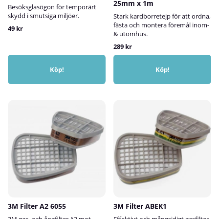
tejpningAnvändningsområden:Perfekt
25mm x 1m
Besöksglasögon för temporärt
för rengöring, avfettning och
skydd i smutsiga miljöer.
Stark kardborretejp för att ordna,
ytförberedelse innan limning,
fästa och montera föremål inom-
49 kr
lackering eller
& utomhus.
tejpmontering.Vanliga
branscher:Metallbearbetning •
289 kr
Skyltproduktion • Transport- och
fordonsindustri⚠️ OBS!3M
Köp!
Köp!
Ytrengöringsservett är inte ett
desinfektionsmedel.
en:Scotch-
3M Filter A2 6055
3M Filter ABEK1
3M gas- och ångfilter A2 mot
Effektivt och mångsidigt gasfilter