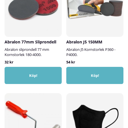
Abralon 77mm Sliprondell
Abralon J5 150MM
Abralon sliprondell 77 mm
Abralon J5 Kornstorlek P360 -
Kornstorlek 180-4000.
P4000.
32 kr
54 kr
Köp!
Köp!