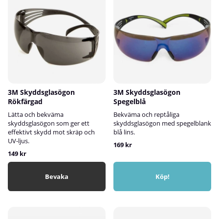
3M Skyddsglasögon
3M Skyddsglasögon
Rökfärgad
Spegelblå
Lätta och bekväma
Bekväma och reptåliga
skyddsglasögon som ger ett
skyddsglasögon med spegelblank
effektivt skydd mot skräp och
blå lins.
UV-ljus.
169 kr
149 kr
Bevaka
Köp!