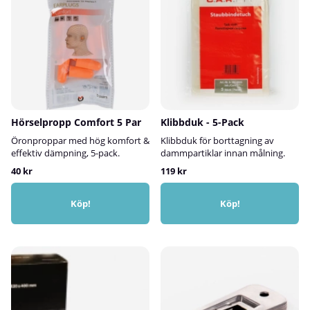
Hörselpropp Comfort 5 Par
Klibbduk - 5-Pack
Öronproppar med hög komfort &
Klibbduk för borttagning av
effektiv dämpning, 5-pack.
dammpartiklar innan målning.
40 kr
119 kr
Köp!
Köp!